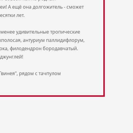
еи! А ещё она долгожитель - сможет
есятки лет.
 менее удивительные тропические
хполосая, антуриум паллидифлорум,
ока, филодендрон бородавчатый.
джунглей!
Гвинея", рядом с тачпулом