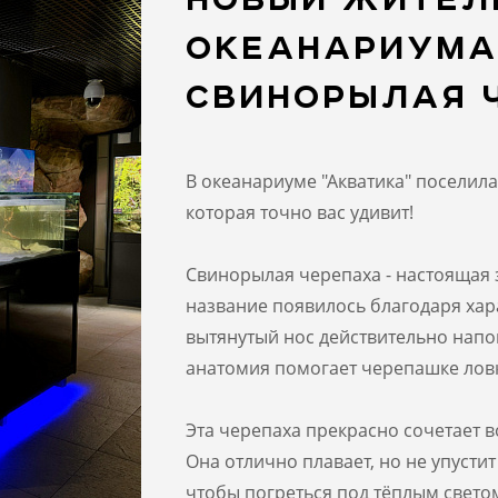
ОКЕАНАРИУМА
СВИНОРЫЛАЯ 
В океанариуме "Акватика" поселил
которая точно вас удивит!
Свинорылая черепаха - настоящая 
название появилось благодаря хар
вытянутый нос действительно напо
анатомия помогает черепашке ловк
Эта черепаха прекрасно сочетает 
Она отлично плавает, но не упусти
чтобы погреться под тёплым светом