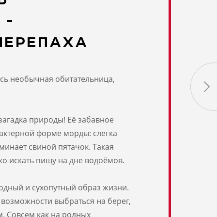
 -
ЧЕРЕПАХА
ась необычная обитательница,
загадка природы! Её забавное
актерной форме морды: слегка
минает свиной пятачок. Такая
о искать пищу на дне водоёмов.
водный и сухопутный образ жизни.
т возможности выбраться на берег,
. Совсем как на родных